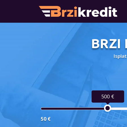
BRZI
Ispla
500 €
50 €