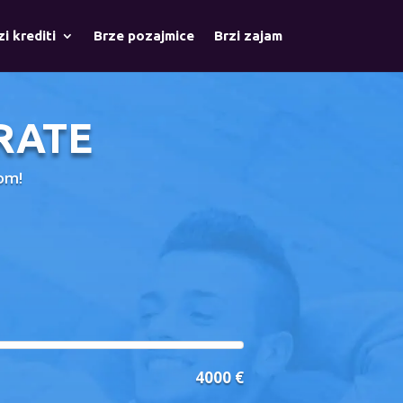
zi krediti
Brze pozajmice
Brzi zajam
RATE
vom!
4000 €