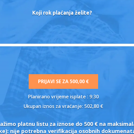
Koji rok plaćanja želite?
PRIJAVI SE ZA
500,00 €
Planirano vrijeme isplate
: 9:30
Ukupan iznos za vraćanje:
502,80 €
ažimo platnu listu za iznose do 500 € na maksimal
ke):
nije potrebna verifikacija osobnih dokumena