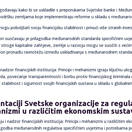
ilagođavaju kako bi se uskladile s preporukama Svjetske banke i M
ku podršku zemljama koje implementiraju reforme u skladu s međunar
gu poboljšati svoju financijsku stabilnost i privući više stranih invest
tori suočavaju je prilagodba međunarodnih standarda specifičnim uvj
 stroge kapitalne zahtjeve, zemlje u razvoju mogu se suočiti s već
atori pronađu ravnotežu između usklađivanja s međunarodnim standar
nadzor financijskih institucija: Principi i mehanizmi igraju ključnu ul
rda, povećanje transparentnosti i borbu protiv financijskog kriminala
 stabilnost i sigurnost svojih financijskih sustava u skladu s globaln
entaciji Svetske organizacije za regul
ehanizmi u različitim ekonomskim sust
ju i nadzor financijskih institucija: Principi i mehanizmi u različit
rilagodba međunarodnih regulativa specifičnim uvjetima i potrebama p