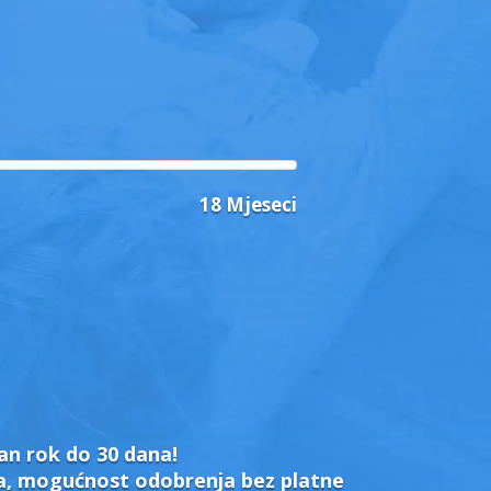
18 Mjeseci
an rok do 30 dana!
ta, mogućnost odobrenja bez platne