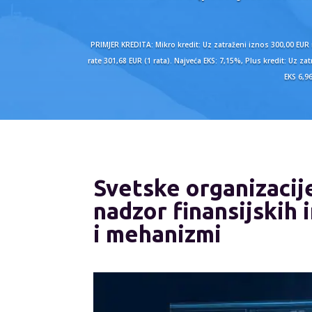
PRIMJER KREDITA: Mikro kredit: Uz zatraženi iznos 300,00 EUR
rate 301,68 EUR (1 rata). Najveća EKS: 7,15%, Plus kredit: Uz
EKS 6,9
Svetske organizacije
nadzor finansijskih i
i mehanizmi