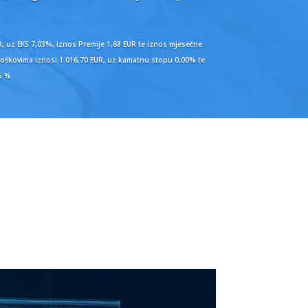
, uz EKS 7,03%, iznos Premije 1,68 EUR te iznos mjesečne
 troškovima iznosi 1.016,70 EUR, uz kamatnu stopu 0,00% te
15 %