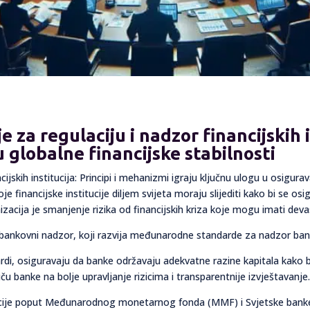
 za regulaciju i nadzor financijskih in
globalne financijske stabilnosti
ijskih institucija: Principi i mehanizmi igraju ključnu ulogu u osigura
je financijske institucije diljem svijeta moraju slijediti kako bi se 
nizacija je smanjenje rizika od financijskih kriza koje mogu imati dev
bankovni nadzor, koji razvija međunarodne standarde za nadzor banaka
di, osiguravaju da banke održavaju adekvatne razine kapitala kako bi
u banke na bolje upravljanje rizicima i transparentnije izvještavanje
acije poput Međunarodnog monetarnog fonda (MMF) i Svjetske banke