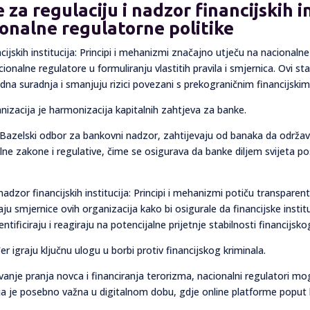
za regulaciju i nadzor financijskih ins
onalne regulatorne politike
cijskih institucija: Principi i mehanizmi značajno utječu na nacionaln
onalne regulatore u formuliranju vlastitih pravila i smjernica. Ovi st
na suradnja i smanjuju rizici povezani s prekograničnim financijski
nizacija je harmonizacija kapitalnih zahtjeva za banke.
o Bazelski odbor za bankovni nadzor, zahtijevaju od banaka da održa
alne zakone i regulative, čime se osigurava da banke diljem svijeta po
nadzor financijskih institucija: Principi i mehanizmi potiču transpare
 smjernice ovih organizacija kako bi osigurale da financijske instit
ificiraju i reagiraju na potencijalne prijetnje stabilnosti financijsko
igraju ključnu ulogu u borbi protiv financijskog kriminala.
e pranja novca i financiranja terorizma, nacionalni regulatori mogu 
nja je posebno važna u digitalnom dobu, gdje online platforme popu