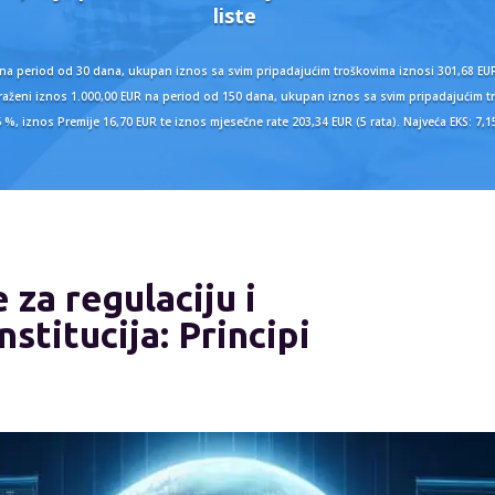
liste
 na period od 30 dana, ukupan iznos sa svim pripadajućim troškovima iznosi 301,68 EUR
 zatraženi iznos 1.000,00 EUR na period od 150 dana, ukupan iznos sa svim pripadajućim
6 %, iznos Premije 16,70 EUR te iznos mjesečne rate 203,34 EUR (5 rata). Najveća EKS: 7,
 za regulaciju i
nstitucija: Principi