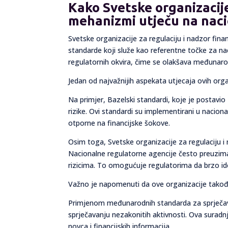
Kako Svetske organizacije 
mehanizmi utječu na naci
Svetske organizacije za regulaciju i nadzor finan
standarde koji služe kao referentne točke za naci
regulatornih okvira, čime se olakšava međunarod
Jedan od najvažnijih aspekata utjecaja ovih orga
Na primjer, Bazelski standardi, koje je postavi
rizike. Ovi standardi su implementirani u nacion
otporne na financijske šokove.
Osim toga, Svetske organizacije za regulaciju i 
Nacionalne regulatorne agencije često preuzimaju
rizicima. To omogućuje regulatorima da brzo ident
Važno je napomenuti da ove organizacije također 
Primjenom međunarodnih standarda za sprječavanj
sprječavanju nezakonitih aktivnosti. Ova surad
novca i financijskih informacija.