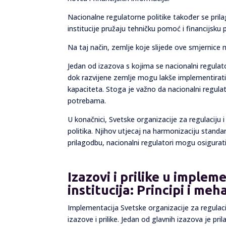
Nacionalne regulatorne politike također se pr
institucije pružaju tehničku pomoć i financijs
Na taj način, zemlje koje slijede ove smjernice mo
Jedan od izazova s kojima se nacionalni regula
dok razvijene zemlje mogu lakše implementirati
kapaciteta. Stoga je važno da nacionalni regul
potrebama.
U konačnici, Svetske organizacije za regulaciju i 
politika. Njihov utjecaj na harmonizaciju standa
prilagodbu, nacionalni regulatori mogu osigurati
Izazovi i prilike u implem
institucija: Principi i m
Implementacija Svetske organizacije za regulaci
izazove i prilike. Jedan od glavnih izazova je p