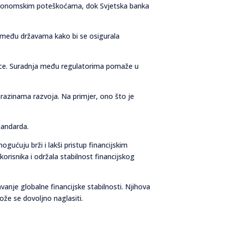
 ekonomskim poteškoćama, dok Svjetska banka
ju među državama kako bi se osigurala
nice. Suradnja među regulatorima pomaže u
 razinama razvoja. Na primjer, ono što je
tandarda.
gućuju brži i lakši pristup financijskim
risnika i održala stabilnost financijskog
avanje globalne financijske stabilnosti. Njihova
že se dovoljno naglasiti.