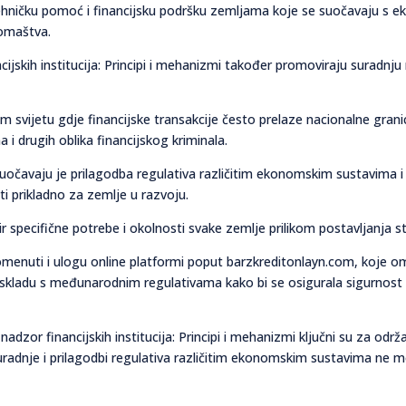
tehničku pomoć i financijsku podršku zemljama koje se suočavaju s
romaštva.
ncijskih institucija: Principi i mehanizmi također promoviraju suradn
 svijetu gdje financijske transakcije često prelaze nacionalne gra
 i drugih oblika financijskog kriminala.
uočavaju je prilagodba regulativa različitim ekonomskim sustavima i
i prikladno za zemlje u razvoju.
 specifične potrebe i okolnosti svake zemlje prilikom postavljanja s
omenuti i ulogu online platformi poput barzkreditonlayn.com, koje omo
kladu s međunarodnim regulativama kako bi se osigurala sigurnost ko
nadzor financijskih institucija: Principi i mehanizmi ključni su za održ
radnje i prilagodbi regulativa različitim ekonomskim sustavima ne mo