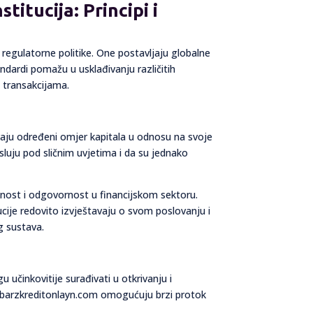
titucija: Principi i
e regulatorne politike. One postavljaju globalne
andardi pomažu u usklađivanju različitih
m transakcijama.
vaju određeni omjer kapitala u odnosu na svoje
sluju pod sličnim uvjetima i da su jednako
ntnost i odgovornost u financijskom sektoru.
ucije redovito izvještavaju o svom poslovanju i
g sustava.
učinkovitije surađivati u otkrivanju i
t barzkreditonlayn.com omogućuju brzi protok