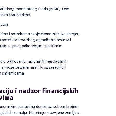
eđunarodnog monetarnog fonda (MMF). Ove
odnim standardima.
icija.
etima i potrebama svoje ekonomije. Na primjer,
im poteškoćama zbog ograničenih resursa i
dima i prilagodbe svojim specifičnim
ogu u oblikovanju nacionalnih regulatornih
 ne može se zanemariti. Kroz suradnju i
im smjernicama.
aciju i nadzor financijskih
avima
im ekonomskim sustavima donosi sa sobom brojne
ojedinih zemalja. Na primjer, razvijene zemlje s