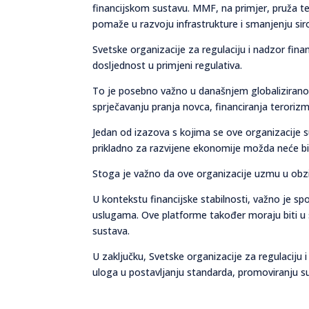
financijskom sustavu. MMF, na primjer, pruža 
pomaže u razvoju infrastrukture i smanjenju si
Svetske organizacije za regulaciju i nadzor fina
dosljednost u primjeni regulativa.
To je posebno važno u današnjem globaliziranom
sprječavanju pranja novca, financiranja terorizma
Jedan od izazova s kojima se ove organizacije s
prikladno za razvijene ekonomije možda neće bit
Stoga je važno da ove organizacije uzmu u obzir
U kontekstu financijske stabilnosti, važno je sp
uslugama. Ove platforme također moraju biti u s
sustava.
U zaključku, Svetske organizacije za regulaciju i 
uloga u postavljanju standarda, promoviranju su