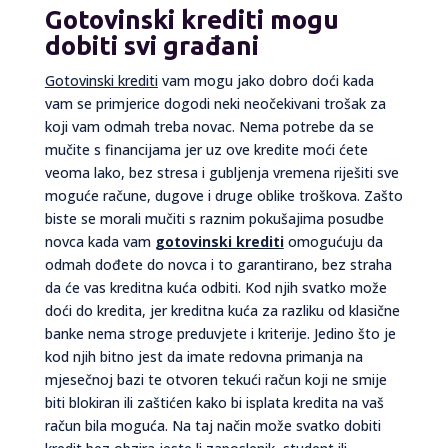
Gotovinski krediti mogu
dobiti svi građani
Gotovinski krediti
vam mogu jako dobro doći kada
vam se primjerice dogodi neki neočekivani trošak za
koji vam odmah treba novac. Nema potrebe da se
mučite s financijama jer uz ove kredite moći ćete
veoma lako, bez stresa i gubljenja vremena riješiti sve
moguće račune, dugove i druge oblike troškova. Zašto
biste se morali mučiti s raznim pokušajima posudbe
novca kada vam
gotovinski krediti
omogućuju da
odmah dođete do novca i to garantirano, bez straha
da će vas kreditna kuća odbiti. Kod njih svatko može
doći do kredita, jer kreditna kuća za razliku od klasične
banke nema stroge preduvjete i kriterije. Jedino što je
kod njih bitno jest da imate redovna primanja na
mjesečnoj bazi te otvoren tekući račun koji ne smije
biti blokiran ili zaštićen kako bi isplata kredita na vaš
račun bila moguća. Na taj način može svatko dobiti