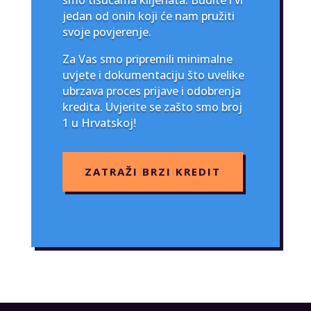
jedan od onih koji će nam pružiti
svoje povjerenje.
Za Vas smo pripremili minimalne
uvjete i dokumentaciju što uvelike
ubrzava proces prijave i odobrenja
kredita. Uvjerite se zašto smo broj
1 u Hrvatskoj!
ZATRAŽI BRZI KREDIT