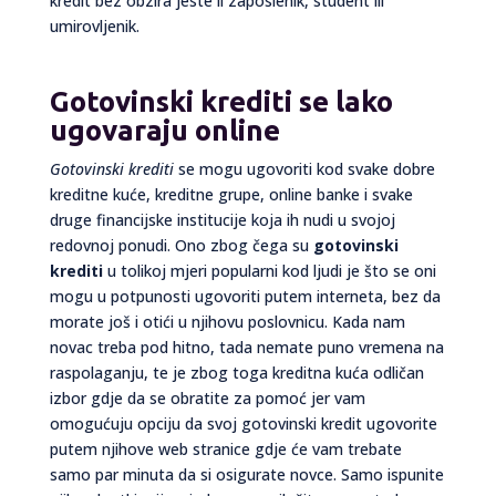
kredit bez obzira jeste li zaposlenik, student ili
umirovljenik.
Gotovinski krediti se lako
ugovaraju online
Gotovinski krediti
se mogu ugovoriti kod svake dobre
kreditne kuće, kreditne grupe, online banke i svake
druge financijske institucije koja ih nudi u svojoj
redovnoj ponudi. Ono zbog čega su
gotovinski
krediti
u tolikoj mjeri popularni kod ljudi je što se oni
mogu u potpunosti ugovoriti putem interneta, bez da
morate još i otići u njihovu poslovnicu. Kada nam
novac treba pod hitno, tada nemate puno vremena na
raspolaganju, te je zbog toga kreditna kuća odličan
izbor gdje da se obratite za pomoć jer vam
omogućuju opciju da svoj gotovinski kredit ugovorite
putem njihove web stranice gdje će vam trebate
samo par minuta da si osigurate novce. Samo ispunite