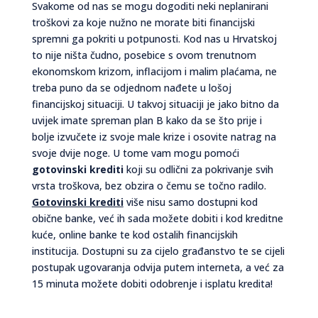
Svakome od nas se mogu dogoditi neki neplanirani
troškovi za koje nužno ne morate biti financijski
spremni ga pokriti u potpunosti. Kod nas u Hrvatskoj
to nije ništa čudno, posebice s ovom trenutnom
ekonomskom krizom, inflacijom i malim plaćama, ne
treba puno da se odjednom nađete u lošoj
financijskoj situaciji. U takvoj situaciji je jako bitno da
uvijek imate spreman plan B kako da se što prije i
bolje izvučete iz svoje male krize i osovite natrag na
svoje dvije noge. U tome vam mogu pomoći
gotovinski krediti
koji su odlični za pokrivanje svih
vrsta troškova, bez obzira o čemu se točno radilo.
Gotovinski krediti
više nisu samo dostupni kod
obične banke, već ih sada možete dobiti i kod kreditne
kuće, online banke te kod ostalih financijskih
institucija. Dostupni su za cijelo građanstvo te se cijeli
postupak ugovaranja odvija putem interneta, a već za
15 minuta možete dobiti odobrenje i isplatu kredita!