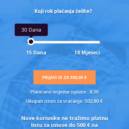
Koji rok plaćanja želite?
30 Dana
15 Dana
18 Mjeseci
PRIJAVI SE ZA
500,00 €
Planirano vrijeme isplate
: 8:30
Ukupan iznos za vraćanje:
502,80 €
Nove korisnike ne tražimo platnu
listu za iznose do 500 € na