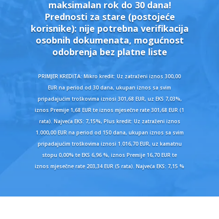
maksimalan rok do 30 dana!
Prednosti za stare (postojeće
korisnike):
nije potrebna verifikacija
osobnih dokumenata, mogućnost
odobrenja bez platne liste
PRIMJER KREDITA: Mikro kredit: Uz zatraženi iznos 300,00
EUR na period od 30 dana, ukupan iznos sa svim
pripadajućim troškovima iznosi 301,68 EUR, uz EKS 7,03%,
iznos Premije 1,68 EUR te iznos mjesečne rate 301,68 EUR (1
rata). Najveća EKS: 7,15%, Plus kredit: Uz zatraženi iznos
1.000,00 EUR na period od 150 dana, ukupan iznos sa svim
pripadajućim troškovima iznosi 1.016,70 EUR, uz kamatnu
stopu 0,00% te EKS 6,96 %, iznos Premije 16,70 EUR te
iznos mjesečne rate 203,34 EUR (5 rata). Najveća EKS: 7,15 %