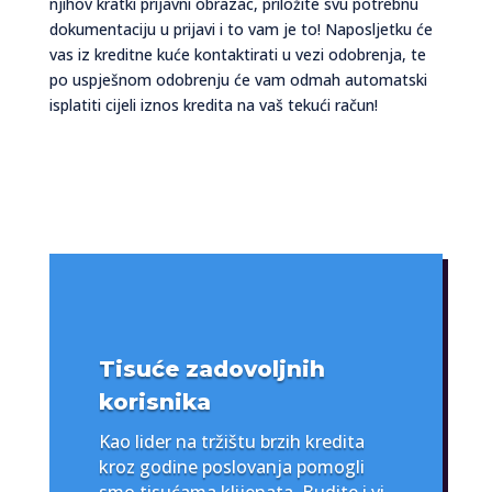
njihov kratki prijavni obrazac, priložite svu potrebnu
dokumentaciju u prijavi i to vam je to! Naposljetku će
vas iz kreditne kuće kontaktirati u vezi odobrenja, te
po uspješnom odobrenju će vam odmah automatski
isplatiti cijeli iznos kredita na vaš tekući račun!
Tisuće zadovoljnih
korisnika
Kao lider na tržištu brzih kredita
kroz godine poslovanja pomogli
smo tisućama klijenata. Budite i vi