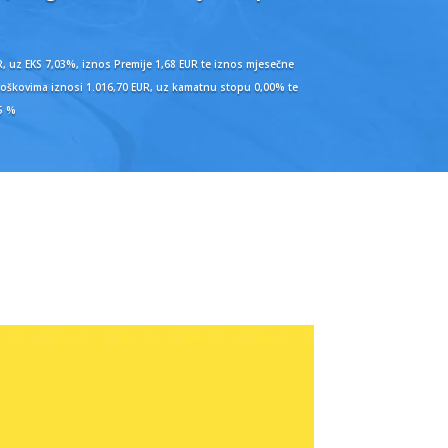
, uz EKS 7,03%, iznos Premije 1,68 EUR te iznos mjesečne
 troškovima iznosi 1.016,70 EUR, uz kamatnu stopu 0,00% te
15 %