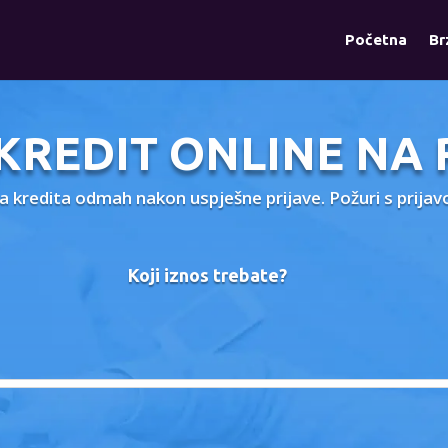
Početna
Br
 KREDIT ONLINE NA 
ta kredita odmah nakon uspješne prijave. Požuri s prija
Koji iznos trebate?