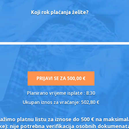
Koji rok plaćanja želite?
PRIJAVI SE ZA
500,00 €
Planirano vrijeme isplate
: 8:30
Ukupan iznos za vraćanje:
502,80 €
ažimo platnu listu za iznose do 500 € na maksimal
ke):
nije potrebna verifikacija osobnih dokumena