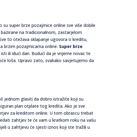
o su super brze pozajmice online sve više dobile
u bazirane na tradicionalnom, zastarjelom
 Sve to otežava sklapanje ugovora o kreditu,
 sa brzim pozajmicama online.
Super brze
ti ili idući dan. Budući da je vrijeme novac te
 uopće loša. Upravo zato, svakako savjetujemo da
š jednom glasiti da dobro istražite koji su
guran plan otplate tog kredita. Ako je sve
ahtjev za kreditom online. U tom obrascu trebat
redati zahtjev te će vam u kratkom roku na vašu
li u zahtjevu će sjesti iznos koji ste tražili u