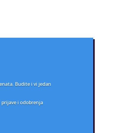
enata. Budite i vi jedan
prijave i odobrenja