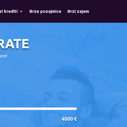
zi krediti
Brze pozajmice
Brzi zajam
RATE
vom!
4000 €