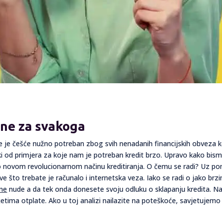
ine za svakoga
 je češće nužno potreban zbog svih nenadanih financijskih obveza ko
 od primjera za koje nam je potreban kredit brzo. Upravo kako bismo
 o novom revolucionarnom načinu kreditiranja. O čemu se radi? Uz po
Sve što trebate je računalo i internetska veza. Iako se radi o jako
ine
nude a da tek onda donesete svoju odluku o sklapanju kredita. Na
etima otplate. Ako u toj analizi nailazite na poteškoće, savjetuje