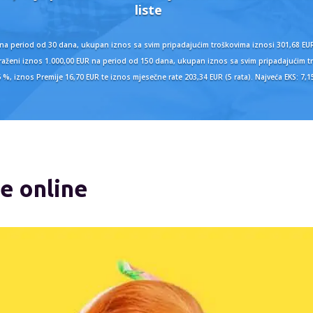
liste
 na period od 30 dana, ukupan iznos sa svim pripadajućim troškovima iznosi 301,68 EUR
 zatraženi iznos 1.000,00 EUR na period od 150 dana, ukupan iznos sa svim pripadajućim
6 %, iznos Premije 16,70 EUR te iznos mjesečne rate 203,34 EUR (5 rata). Najveća EKS: 7,
e online