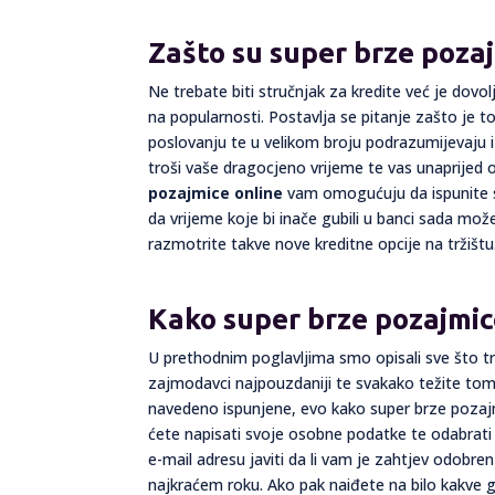
Zašto su super brze pozaj
Ne trebate biti stručnjak za kredite već je dovo
na popularnosti. Postavlja se pitanje zašto je
poslovanju te u velikom broju podrazumijevaju i
troši vaše dragocjeno vrijeme te vas unaprijed
pozajmice online
vam omogućuju da ispunite sve
da vrijeme koje bi inače gubili u banci sada mož
razmotrite takve nove kreditne opcije na tržištu
Kako super brze pozajmic
U prethodnim poglavljima smo opisali sve što t
zajmodavci najpouzdaniji te svakako težite tom
navedeno ispunjene, evo kako super brze pozajmi
ćete napisati svoje osobne podatke te odabrati
e-mail adresu javiti da li vam je zahtjev odobren i
najkraćem roku. Ako pak naiđete na bilo kakve g