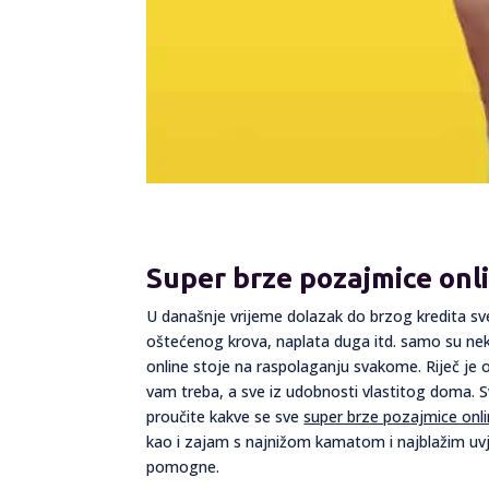
Super brze pozajmice onl
U današnje vrijeme dolazak do brzog kredita sve
oštećenog krova, naplata duga itd. samo su neki
online stoje na raspolaganju svakome. Riječ je
vam treba, a sve iz udobnosti vlastitog doma. 
proučite kakve se sve
super brze pozajmice onl
kao i zajam s najnižom kamatom i najblažim uvj
pomogne.