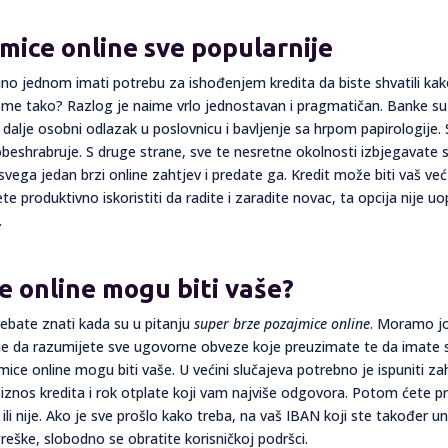
mice online sve popularnije
ljno jednom imati potrebu za ishođenjem kredita da biste shvatili kak
 tome tako? Razlog je naime vrlo jednostavan i pragmatičan. Banke s
 dalje osobni odlazak u poslovnicu i bavljenje sa hrpom papirologije.
 obeshrabruje. S druge strane, sve te nesretne okolnosti izbjegavate
ga jedan brzi online zahtjev i predate ga. Kredit može biti vaš već is
ete produktivno iskoristiti da radite i zaradite novac, ta opcija nije
.
e online mogu biti vaše?
rebate znati kada su u pitanju
super brze pozajmice online
. Moramo jo
e da razumijete sve ugovorne obveze koje preuzimate te da imate si
ce online mogu biti vaše. U većini slučajeva potrebno je ispuniti z
 iznos kredita i rok otplate koji vam najviše odgovora. Potom ćete p
li nije. Ako je sve prošlo kako treba, na vaš IBAN koji ste također unije
reške, slobodno se obratite korisničkoj podršci.