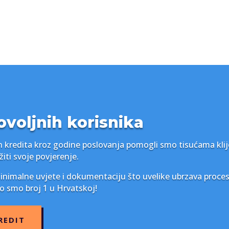
ovoljnih korisnika
zih kredita kroz godine poslovanja pomogli smo tisućama klij
iti svoje povjerenje.
inimalne uvjete i dokumentaciju što uvelike ubrzava proces 
to smo broj 1 u Hrvatskoj!
REDIT