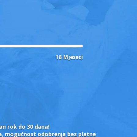
18 Mjeseci
an rok do 30 dana!
ta, mogućnost odobrenja bez platne