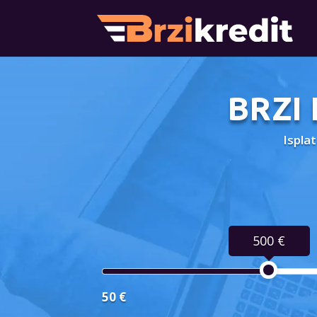
BRZI
Ispla
500 €
50 €