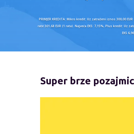
PRIMJER KREDITA: Mikro kredit: Uz zatraženi iznos 300,00 EUR
rate 301,68 EUR (1 rata). Najveća EKS: 7,15%, Plus kredit: Uz
EKS 6,9
Super brze pozajmic