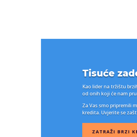
Tisuće zad
Kao lider na tržištu br
od onih koji će nam pruž
Za Vas smo pripremili m
kredita. Uvjerite se zaš
ZATRAŽI BRZI K