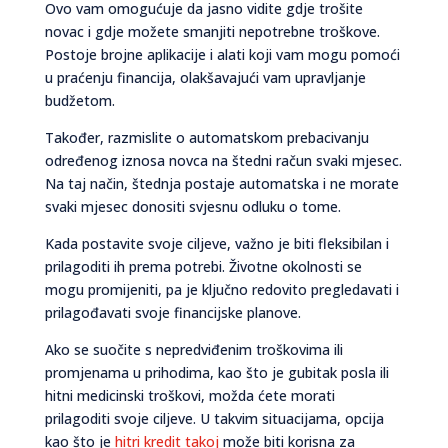
Ovo vam omogućuje da jasno vidite gdje trošite
novac i gdje možete smanjiti nepotrebne troškove.
Postoje brojne aplikacije i alati koji vam mogu pomoći
u praćenju financija, olakšavajući vam upravljanje
budžetom.
Također, razmislite o automatskom prebacivanju
određenog iznosa novca na štedni račun svaki mjesec.
Na taj način, štednja postaje automatska i ne morate
svaki mjesec donositi svjesnu odluku o tome.
Kada postavite svoje ciljeve, važno je biti fleksibilan i
prilagoditi ih prema potrebi. Životne okolnosti se
mogu promijeniti, pa je ključno redovito pregledavati i
prilagođavati svoje financijske planove.
Ako se suočite s nepredviđenim troškovima ili
promjenama u prihodima, kao što je gubitak posla ili
hitni medicinski troškovi, možda ćete morati
prilagoditi svoje ciljeve. U takvim situacijama, opcija
kao što je
hitri kredit takoj
može biti korisna za