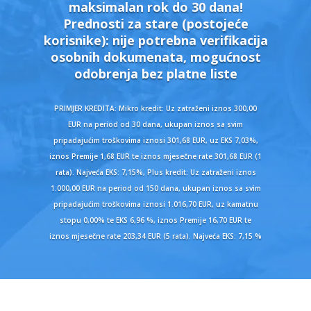
maksimalan rok do 30 dana!
Prednosti za stare (postojeće
korisnike):
nije potrebna verifikacija
osobnih dokumenata, mogućnost
odobrenja bez platne liste
PRIMJER KREDITA: Mikro kredit: Uz zatraženi iznos 300,00
EUR na period od 30 dana, ukupan iznos sa svim
pripadajućim troškovima iznosi 301,68 EUR, uz EKS 7,03%,
iznos Premije 1,68 EUR te iznos mjesečne rate 301,68 EUR (1
rata). Najveća EKS: 7,15%, Plus kredit: Uz zatraženi iznos
1.000,00 EUR na period od 150 dana, ukupan iznos sa svim
pripadajućim troškovima iznosi 1.016,70 EUR, uz kamatnu
stopu 0,00% te EKS 6,96 %, iznos Premije 16,70 EUR te
iznos mjesečne rate 203,34 EUR (5 rata). Najveća EKS: 7,15 %