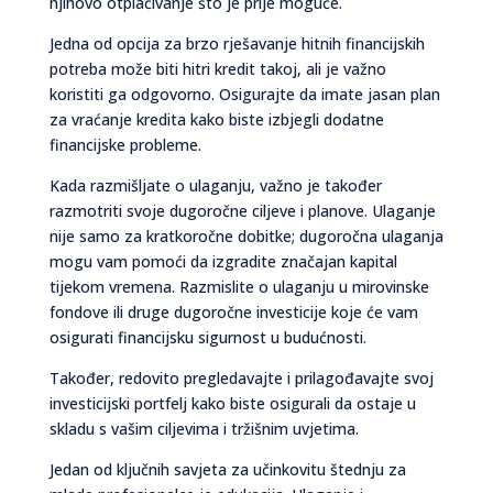
njihovo otplaćivanje što je prije moguće.
Jedna od opcija za brzo rješavanje hitnih financijskih
potreba može biti hitri kredit takoj, ali je važno
koristiti ga odgovorno. Osigurajte da imate jasan plan
za vraćanje kredita kako biste izbjegli dodatne
financijske probleme.
Kada razmišljate o ulaganju, važno je također
razmotriti svoje dugoročne ciljeve i planove. Ulaganje
nije samo za kratkoročne dobitke; dugoročna ulaganja
mogu vam pomoći da izgradite značajan kapital
tijekom vremena. Razmislite o ulaganju u mirovinske
fondove ili druge dugoročne investicije koje će vam
osigurati financijsku sigurnost u budućnosti.
Također, redovito pregledavajte i prilagođavajte svoj
investicijski portfelj kako biste osigurali da ostaje u
skladu s vašim ciljevima i tržišnim uvjetima.
Jedan od ključnih savjeta za učinkovitu štednju za