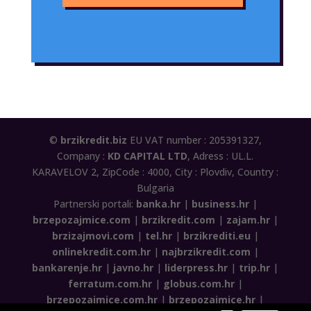
©
brzikredit.biz
EU VAT number : 205391327,
Company :
KD CAPITAL LTD
, Adress : UL.L.
KARAVELOV 2, ZipCode : 4000, City : Plovdiv, Country :
Bulgaria
Partnerski portali:
banka.hr
|
business.hr
|
brzepozajmice.com
|
brzikredit.com
|
zajam.hr
|
brzizajmovi.com
|
tel.hr
|
brzikrediti.eu
|
onlinekredit.com.hr
|
najbrzikredit.com
|
bankarenje.hr
|
javno.hr
|
liderpress.hr
|
trip.hr
|
ferratum.com.hr
|
globus.com.hr
|
brzepozajmice.com.hr
|
brzepozajmice.hr
|