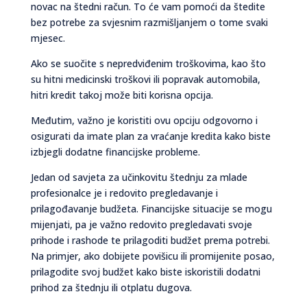
novac na štedni račun. To će vam pomoći da štedite
bez potrebe za svjesnim razmišljanjem o tome svaki
mjesec.
Ako se suočite s nepredviđenim troškovima, kao što
su hitni medicinski troškovi ili popravak automobila,
hitri kredit takoj može biti korisna opcija.
Međutim, važno je koristiti ovu opciju odgovorno i
osigurati da imate plan za vraćanje kredita kako biste
izbjegli dodatne financijske probleme.
Jedan od savjeta za učinkovitu štednju za mlade
profesionalce je i redovito pregledavanje i
prilagođavanje budžeta. Financijske situacije se mogu
mijenjati, pa je važno redovito pregledavati svoje
prihode i rashode te prilagoditi budžet prema potrebi.
Na primjer, ako dobijete povišicu ili promijenite posao,
prilagodite svoj budžet kako biste iskoristili dodatni
prihod za štednju ili otplatu dugova.