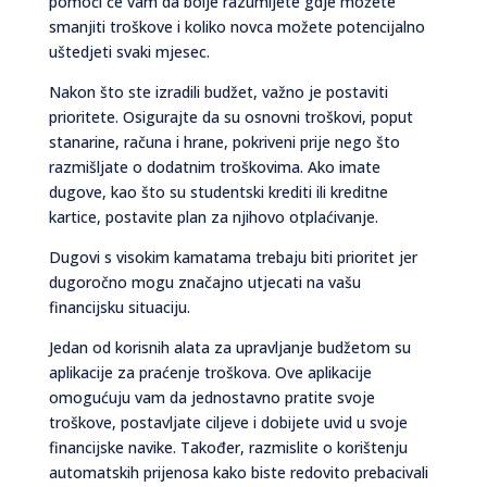
pomoći će vam da bolje razumijete gdje možete
smanjiti troškove i koliko novca možete potencijalno
uštedjeti svaki mjesec.
Nakon što ste izradili budžet, važno je postaviti
prioritete. Osigurajte da su osnovni troškovi, poput
stanarine, računa i hrane, pokriveni prije nego što
razmišljate o dodatnim troškovima. Ako imate
dugove, kao što su studentski krediti ili kreditne
kartice, postavite plan za njihovo otplaćivanje.
Dugovi s visokim kamatama trebaju biti prioritet jer
dugoročno mogu značajno utjecati na vašu
financijsku situaciju.
Jedan od korisnih alata za upravljanje budžetom su
aplikacije za praćenje troškova. Ove aplikacije
omogućuju vam da jednostavno pratite svoje
troškove, postavljate ciljeve i dobijete uvid u svoje
financijske navike. Također, razmislite o korištenju
automatskih prijenosa kako biste redovito prebacivali