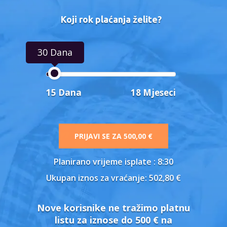
Koji rok plaćanja želite?
30 Dana
15 Dana
18 Mjeseci
PRIJAVI SE ZA
500,00 €
Planirano vrijeme isplate
: 8:30
Ukupan iznos za vraćanje:
502,80 €
Nove korisnike ne tražimo platnu
listu za iznose do 500 € na