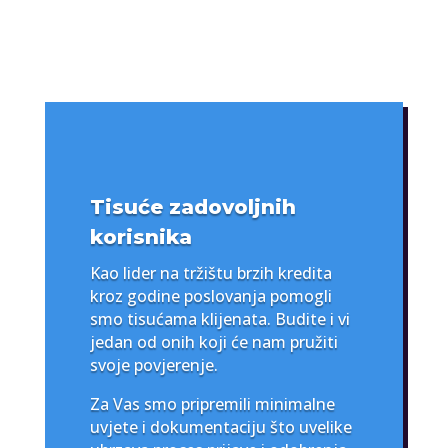
Tisuće zadovoljnih
korisnika
Kao lider na tržištu brzih kredita
kroz godine poslovanja pomogli
smo tisućama klijenata. Budite i vi
jedan od onih koji će nam pružiti
svoje povjerenje.
Za Vas smo pripremili minimalne
uvjete i dokumentaciju što uvelike