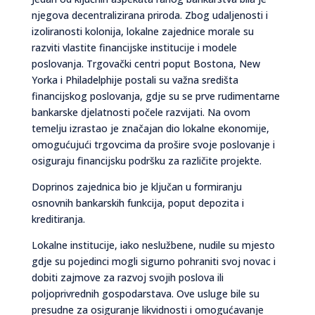
njegova decentralizirana priroda. Zbog udaljenosti i
izoliranosti kolonija, lokalne zajednice morale su
razviti vlastite financijske institucije i modele
poslovanja. Trgovački centri poput Bostona, New
Yorka i Philadelphije postali su važna središta
financijskog poslovanja, gdje su se prve rudimentarne
bankarske djelatnosti počele razvijati. Na ovom
temelju izrastao je značajan dio lokalne ekonomije,
omogućujući trgovcima da prošire svoje poslovanje i
osiguraju financijsku podršku za različite projekte.
Doprinos zajednica bio je ključan u formiranju
osnovnih bankarskih funkcija, poput depozita i
kreditiranja.
Lokalne institucije, iako neslužbene, nudile su mjesto
gdje su pojedinci mogli sigurno pohraniti svoj novac i
dobiti zajmove za razvoj svojih poslova ili
poljoprivrednih gospodarstava. Ove usluge bile su
presudne za osiguranje likvidnosti i omogućavanje