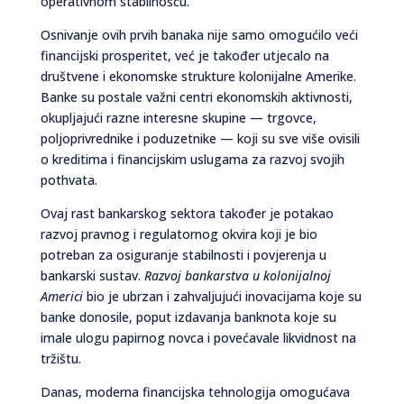
operativnom stabilnošću.
Osnivanje ovih prvih banaka nije samo omogućilo veći
financijski prosperitet, već je također utjecalo na
društvene i ekonomske strukture kolonijalne Amerike.
Banke su postale važni centri ekonomskih aktivnosti,
okupljajući razne interesne skupine — trgovce,
poljoprivrednike i poduzetnike — koji su sve više ovisili
o kreditima i financijskim uslugama za razvoj svojih
pothvata.
Ovaj rast bankarskog sektora također je potakao
razvoj pravnog i regulatornog okvira koji je bio
potreban za osiguranje stabilnosti i povjerenja u
bankarski sustav.
Razvoj bankarstva u kolonijalnoj
Americi
bio je ubrzan i zahvaljujući inovacijama koje su
banke donosile, poput izdavanja banknota koje su
imale ulogu papirnog novca i povećavale likvidnost na
tržištu.
Danas, moderna financijska tehnologija omogućava