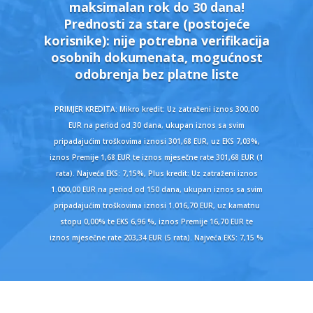
maksimalan rok do 30 dana!
Prednosti za stare (postojeće
korisnike):
nije potrebna verifikacija
osobnih dokumenata, mogućnost
odobrenja bez platne liste
PRIMJER KREDITA: Mikro kredit: Uz zatraženi iznos 300,00
EUR na period od 30 dana, ukupan iznos sa svim
pripadajućim troškovima iznosi 301,68 EUR, uz EKS 7,03%,
iznos Premije 1,68 EUR te iznos mjesečne rate 301,68 EUR (1
rata). Najveća EKS: 7,15%, Plus kredit: Uz zatraženi iznos
1.000,00 EUR na period od 150 dana, ukupan iznos sa svim
pripadajućim troškovima iznosi 1.016,70 EUR, uz kamatnu
stopu 0,00% te EKS 6,96 %, iznos Premije 16,70 EUR te
iznos mjesečne rate 203,34 EUR (5 rata). Najveća EKS: 7,15 %