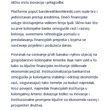
sličnu vrstu inovacija i prilagodbe.
Platforme poput barzikreditikeshkredit.com nude brz i
jednostavan pristup kreditima, čineći financijske
usluge dostupnijima velikom broju ljudi. Slično kao što
su prve kolonijalne banke omogućile rast i razvoj
kolonija, suvremene tehnologije pomažu u
prevladavanju financijskih prepreka s kojima se
suočavaju pojedinci i poduzeća danas.
Povratak na osnivanje prvih banaka i njihov utjecaj na
gospodarstvo kolonijalne Amerike daje nam uvid u to
kako su ključne financijske institucije oblikovale
ekonomski pejzaž. Institucionalizacija bankarstva
omogućila je kolonijama stabilniji i održiviji ekonomski
rast, osiguravajući tako temelje za budući napredak.
Kroz povijest, napredak financijskih institucija u
kolonijalnoj Americi dokazuje koliko su inovacije i
institucionalne promjene ključne za ekonomski razvoj i
prosperitet društva.