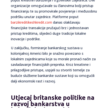
poput kreditnih udruženja i trgovinskih zajednica. Ove
organizacije omogućavale su članovima bolji pristup
financiranju te su promovirale povjerenje i međusobnu
podršku unutar zajednice. Platforme poput
barzikreditikeshkredit.com
danas olakšavaju
financijske transakcije pružajući brz i jednostavan
pristup kreditima, slijedeći duge tradicije lokalne
inovacije i podrške.
U zaključku, formiranje bankarskog sustava u
kolonijalnoj Americi bilo je snažno povezano s
lokalnim zajednicama koje su morale pronaći način za
savladavanje financijskih prepreka. Kroz kreativne i
prilagodljive pristupe, uspjeli su stvoriti temelje za
buduće službene bankarske sustave koji su omogućili
dalji ekonomski rast i razvoj.
Utjecaj britanske politike na
razvoj bankarstva u