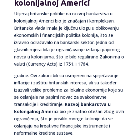
kolonijalnoj Americi
Utjecaj britanske politike na razvoj bankarstva u
kolonijalnoj Americi bio je značajan i kompleksan.
Britanska vlada imala je ključnu ulogu u oblikovanju
ekonomskih i financijskih politika kolonija, što se
izravno odražavalo na bankarski sektor. Jedna od
glavnih mjera bila je ograničavanje izdanja papirnog
novca u kolonijama, što je bilo regulirano Zakonima o
valuti (Currency Acts) iz 1751. i 1764.
godine. Ovi zakoni bili su usmjereni na sprječavanje
inflacije i zaštitu britanskih interesa, ali su također
izazvali velike probleme za lokalne ekonomije koje su
se oslanjale na papirni novac za svakodnevne
transakcije i kreditiranje.
Razvoj bankarstva u
kolonijalnoj Americi
bio je znatno otežan zbog ovih
ograničenja, što je prisililo mnoge kolonije da se
oslanjaju na kreativne financijske instrumente i
neformalne kreditne sustave.