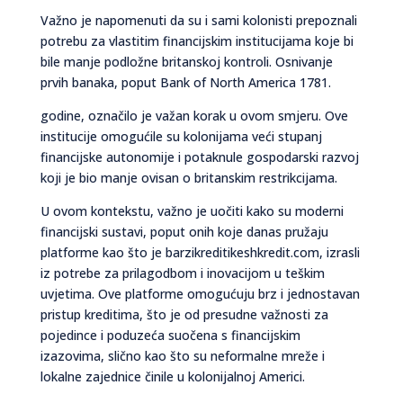
Važno je napomenuti da su i sami kolonisti prepoznali
potrebu za vlastitim financijskim institucijama koje bi
bile manje podložne britanskoj kontroli. Osnivanje
prvih banaka, poput Bank of North America 1781.
godine, označilo je važan korak u ovom smjeru. Ove
institucije omogućile su kolonijama veći stupanj
financijske autonomije i potaknule gospodarski razvoj
koji je bio manje ovisan o britanskim restrikcijama.
U ovom kontekstu, važno je uočiti kako su moderni
financijski sustavi, poput onih koje danas pružaju
platforme kao što je barzikreditikeshkredit.com, izrasli
iz potrebe za prilagodbom i inovacijom u teškim
uvjetima. Ove platforme omogućuju brz i jednostavan
pristup kreditima, što je od presudne važnosti za
pojedince i poduzeća suočena s financijskim
izazovima, slično kao što su neformalne mreže i
lokalne zajednice činile u kolonijalnoj Americi.