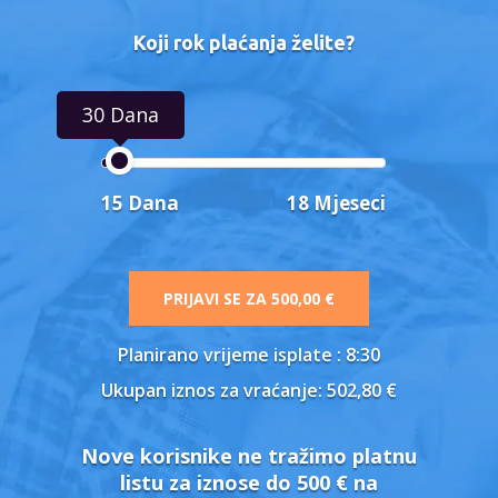
Koji rok plaćanja želite?
30 Dana
15 Dana
18 Mjeseci
PRIJAVI SE ZA
500,00 €
Planirano vrijeme isplate
: 8:30
Ukupan iznos za vraćanje:
502,80 €
Nove korisnike ne tražimo platnu
listu za iznose do 500 € na