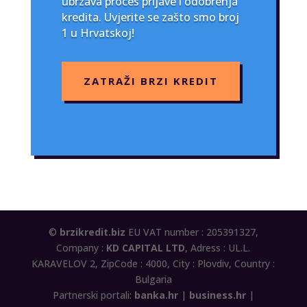
ubrzava proces prijave i odobrenja
kredita. Uvjerite se zašto smo broj
1 u Hrvatskoj!
ZATRAŽI BRZI KREDIT
©
brzikredit.biz
EU VAT number : 205391327,
Company :
KD CAPITAL LTD
, Adress : UL.L.
KARAVELOV 2, ZipCode : 4000, City : Plovdiv, Country :
Bulgaria
Partnerski portali:
banka.hr
|
business.hr
|