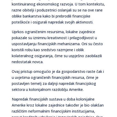
kontinuiranog ekonomskog razvoja. U tom kontekstu,
razne obitelji i poduzetnici oslanjali su se na ove rane
oblike bankarstva kako bi prebrodili financijske
poteškoće i osigurali napredak svojih aktivnosti.
Uprkos ograničenim resursima, lokalne zajednice
pokazale su iznimnu kreativnost i prilagodljivost u
uspostavljanju financijskih mehanizama. Oni su često
koristili robu kao sredstvo razmjene i oblik
kolateralnog osiguranja, čime su uspješno zaobilazili
nedostatak novca.
Ovaj pristup omogućio je da gospodarstvo raste čak i
u uvjetima ograničenih financijskih resursa, čime je
postavljen temelj za daljnji napredak financijskog
sektora u kolonijalnom razdoblju Amerike.
Napredak financijskih sustava u doba kolonijalne
Amerike kroz lokalne zajednice također je bio olakšan
različitim neformalnim financijskim institucijama,