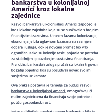
bankarstva u kolonijalnoj
Americi kroz lokalne
zajednice
Razvoj bankarstva u kolonijalnoj Americi započeo je
kroz lokalne zajednice koje su se suočavale s brojnim
financijskim izazovima. U ranim fazama kolonizacije,
ekonomija je bila uglavnom bazirana na razmjeni
dobara i usluga, dok je novčani promet bio vrlo
ograničen. Kako su kolonije rasle, pojavila se potreba
za stabilnijim i pouzdanijim sustavima financiranja.
Prvi oblici bankarskih usluga pružali su lokalni trgovci i
bogatiji pojedinci koji su posuđivali novac svojim
susjedima uz kamate.
Ova praksa postavila je temelje za budući
razvoj
bankarstva u kolonijalnoj Americi
, omogućavajući
malim zajednicama da financiraju svoje potrebe i
potiču gospodarski rast.
Jedan od ključnih aspekata ranog bankarstva bila je