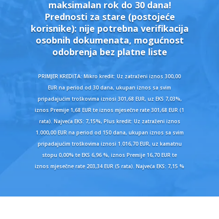
maksimalan rok do 30 dana!
Prednosti za stare (postojeće
korisnike):
nije potrebna verifikacija
osobnih dokumenata, mogućnost
odobrenja bez platne liste
PRIMJER KREDITA: Mikro kredit: Uz zatraženi iznos 300,00
EUR na period od 30 dana, ukupan iznos sa svim
pripadajućim troškovima iznosi 301,68 EUR, uz EKS 7,03%,
iznos Premije 1,68 EUR te iznos mjesečne rate 301,68 EUR (1
rata). Najveća EKS: 7,15%, Plus kredit: Uz zatraženi iznos
1.000,00 EUR na period od 150 dana, ukupan iznos sa svim
pripadajućim troškovima iznosi 1.016,70 EUR, uz kamatnu
stopu 0,00% te EKS 6,96 %, iznos Premije 16,70 EUR te
iznos mjesečne rate 203,34 EUR (5 rata). Najveća EKS: 7,15 %