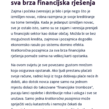
sva brza financijska rješenja
Zajma i počeka (veresije) je bilo i prije nego što je
izmišljen novac, robna razmjena je svoje kreditiranje
na tome temeljila. Kada je jedanput izmišljen novac,
sve je ostalo isto, samo su se zajam i veresija prenijeli
u financijski sektor kao dobar običaj. Možda bi se bez
mogućnosti kredita, zajmova i pozajmica dogodilo
ekonomsko rasulo po sistemu domino efekta.
Kratkoročna pozajmica za sva brza financijska
rješenja pomaže svima na velikoj karti opstanka.
Na ovom svijetu je sve povezano gustom mrežom
koja osigurava opstanak. Ako ljudi prestanu plaćati
svoje račune, radnici koji iz toga dobivaju plaće neće ih
dobiti, ako dotok novca zapne samo na jednom
mjestu dolazi do takozvane “financijske tromboze”,
pucaju lanci opskrbe i distribucije roba i usluga i sve se
urušava. Samo jedna
kratkoročna pozajmica
može
spriječiti veću katastrofu i nemojte čekati da