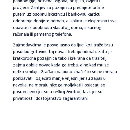
papirologije, potvrda, žigova, potpisa, ovjera i
provjera. Zahtjev za pozajmicu predajete online
putem uz osobnu iskaznicu i bankovnu karticu,
odobrenje dobijete odmah, a isplata je ekspresna i sve
obavite iz udobnosti vlastitog doma, s kućnog
računala ili pametnog telefona.
Zajmodavcima je posve jasno da ljudi koji traže brzu
posudbu gotovine taj novac trebaju odmah, zato je
kratkoročna pozajmica
tako i kreirana da tražitelj
zajma dobije novac kada ga treba, a ne kad mu se
netko smiluje. Građanima puno znači što se ne moraju
ponižavati i osjećati manje vrijedni jer su zapali u
nevolje, ne moraju nikoga moljakati i osjećati se
posramljeno jer su u teškoj životnoj fazi, jer su
privatnost i dostojanstvo zagarantirani.