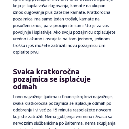
koja je kupila vaša dugovanja, kamate na ukupan
iznos dugovanja plus zatezne kamate. Kratkoročna
pozajmica ima samo jedan trošak, kamate na
posuđeni iznos, pa vi procijenite sami što je za vas
povoljnije i isplativije. Ako svoju pozajmicu otplaćujete
uredno i ažurno i ostajete na tom jednom, jedinom
trošku i još možete zatražiti novu pozajmicu čim
otplatite prvu.
Svaka kratkoročna
pozajmica se isplaćuje
odmah
I ono najvažnije ljudima u financijskoj krizi najvažnije,
svaka kratkoročna pozajmica se isplaćuje odmah po
odobrenju i vi već za 15 minuta raspolažete novcem
koji ste zatražili. Nema gubljenja vremena i živaca sa
nervoznim službenicima po šalterima, nema skupljanja