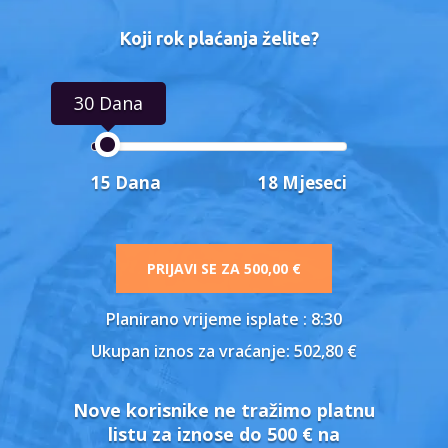
Koji rok plaćanja želite?
30 Dana
15 Dana
18 Mjeseci
PRIJAVI SE ZA
500,00 €
Planirano vrijeme isplate
: 8:30
Ukupan iznos za vraćanje:
502,80 €
Nove korisnike ne tražimo platnu
listu za iznose do 500 € na