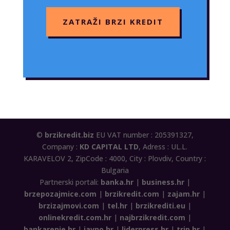
ZATRAŽI BRZI KREDIT
©
brzikredit.biz
EU VAT number : 205391327,
Company :
KD CAPITAL LTD
, Adress : UL.L.
KARAVELOV 2, ZipCode : 4000, City : Plovdiv, Country :
Bulgaria
Partnerski portali:
banka.hr
|
business.hr
|
brzepozajmice.com
|
brzikredit.com
|
zajam.hr
|
brzizajmovi.com
|
tel.hr
|
brzikrediti.eu
|
onlinekredit.com.hr
|
najbrzikredit.com
|
bankarenje.hr
|
javno.hr
|
liderpress.hr
|
trip.hr
|