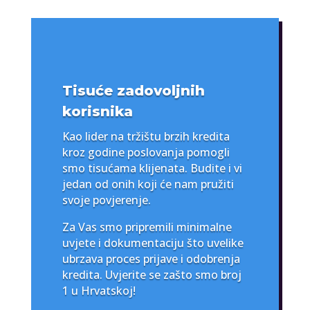
Tisuće zadovoljnih
korisnika
Kao lider na tržištu brzih kredita
kroz godine poslovanja pomogli
smo tisućama klijenata. Budite i vi
jedan od onih koji će nam pružiti
svoje povjerenje.
Za Vas smo pripremili minimalne
uvjete i dokumentaciju što uvelike
ubrzava proces prijave i odobrenja
kredita. Uvjerite se zašto smo broj
1 u Hrvatskoj!