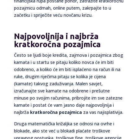
financijska rupa postane ponor, zatražite kratkoročnu
pozajmicu odmah, online putem, zakrpajte to u
začetku i spriječite veću novčanu krizu.
Najpovoljnija i najbrža
kratkoročna pozajmica
Često se ljudi boje kredita, zajmova i pozajmica zbog
kamata i u startu se pitaju koliko novca će im biti
odobreno, a koliko će im biti isplaćeno na račun ili na
ruke, drugim riječima pitaju se kolika je cijena
(kamate) takvog zaduživanja. Malen savjet,
izračunajte sve kamate na odobrene i prešutne
minuse po svojim računima, pribrojite im sve zatezne
kamate i postat će vam jasno daje najpovoljnija i
najbrža
kratkoročna pozajmica
za vas najisplativija.
Druga matematička križaljka se odnosi na ovrhe i
blokade, ako ste već u blokadi plaćate troškove
upravnog postupka, troškove fine, troškove agencije