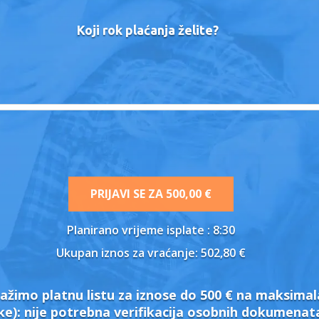
Koji rok plaćanja želite?
PRIJAVI SE ZA
500,00 €
Planirano vrijeme isplate
: 8:30
Ukupan iznos za vraćanje:
502,80 €
ažimo platnu listu za iznose do 500 € na maksimal
ke):
nije potrebna verifikacija osobnih dokumena