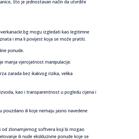
ranice, što je jednostavan način da utvrdite
roverkanackr.bg mogu izgledati kao legitimne
ata i ima li povijest koja se može pratiti.
line ponude.
je manja vjerojatnost manipulacije.
za zarada bez ikakvog rizika, velika
oizvoda, kao i transparentnost u pogledu cijena i
ju pouzdano ili koje nemaju jasno navedene
ti od zlonamjernog softvera koji bi mogao
elovanje ili nude ekskluzivne ponude koje se