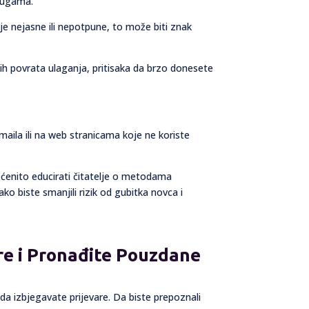
slugama.
ije nejasne ili nepotpune, to može biti znak
okih povrata ulaganja, pritisaka da brzo donesete
-maila ili na web stranicama koje ne koriste
pćenito educirati čitatelje o metodama
ako biste smanjili rizik od gubitka novca i
are i Pronađite Pouzdane
 da izbjegavate prijevare. Da biste prepoznali