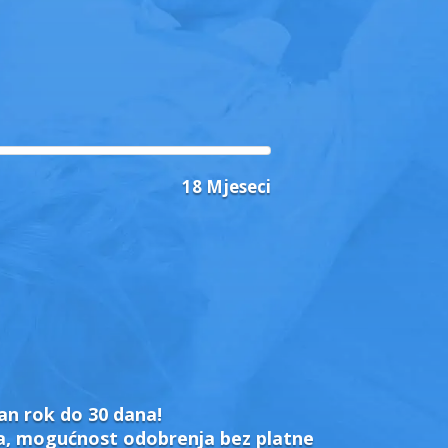
18 Mjeseci
an rok do 30 dana!
ta, mogućnost odobrenja bez platne