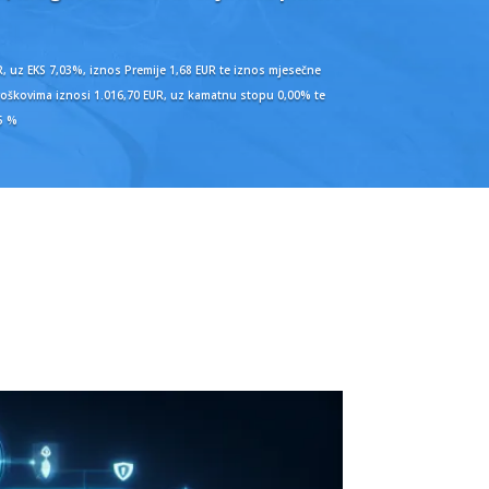
, uz EKS 7,03%, iznos Premije 1,68 EUR te iznos mjesečne
 troškovima iznosi 1.016,70 EUR, uz kamatnu stopu 0,00% te
15 %