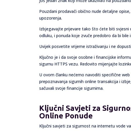
Još jedan znak koji može ukazivati na pouzdano
Pouzdani prodavači obično nude detaljne opise, j
upozorenja.
Izbjegavajte prijevare tako što ćete biti svjesn
odluku, i ponuda koje zvuče predobro da bi bile is
Uvijek posvetite vrijeme istraživanju i ne dopusti
Ključno je i da svoje osobne i financijske infor
sigurnu HTTPS vezu. Redovito mijenjajte lozinke
U ovom članku nećemo navoditi specifične web st
prepoznavanja sigurnih online transakcija i izbje
sačuvali svoje financije sigurnima.
Ključni Savjeti za Sigurn
Online Ponude
Ključni savjeti za sigurnost na internetu vode va