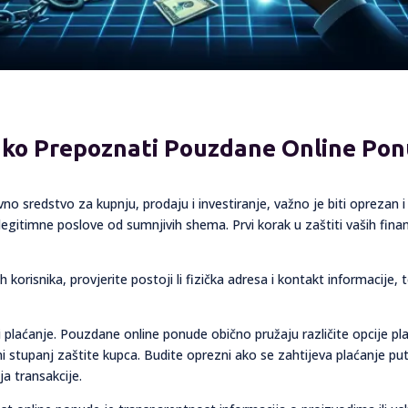
ako Prepoznati Pouzdane Online Ponud
vno sredstvo za kupnju, prodaju i investiranje, važno je biti oprezan
egitimne poslove od sumnjivih shema. Prvi korak u zaštiti vaših financ
korisnika, provjerite postoji li fizička adresa i kontakt informacije, te i
i plaćanje. Pouzdane online ponude obično pružaju različite opcije pla
ni stupanj zaštite kupca. Budite oprezni ako se zahtijeva plaćanje 
ja transakcije.