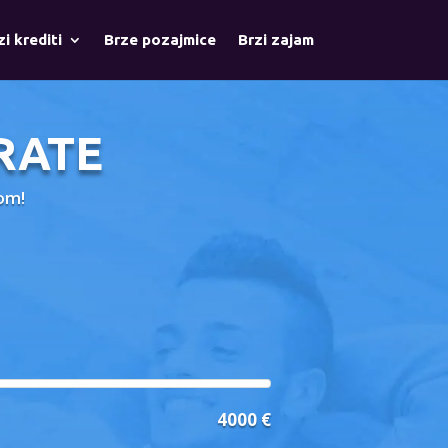
zi krediti
Brze pozajmice
Brzi zajam
RATE
vom!
4000 €