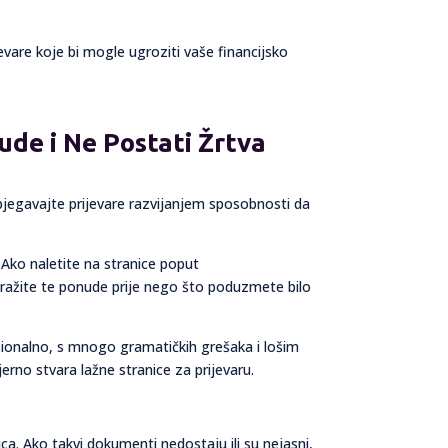
jevare koje bi mogle ugroziti vaše financijsko
de i Ne Postati Žrtva
zbjegavajte prijevare razvijanjem sposobnosti da
. Ako naletite na stranice poput
tražite te ponude prije nego što poduzmete bilo
sionalno, s mnogo gramatičkih grešaka i lošim
erno stvara lažne stranice za prijevaru.
ca. Ako takvi dokumenti nedostaju ili su nejasni,