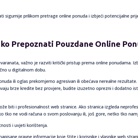
i sigurnije prilikom pretrage online ponuda i izbjeći potencijalne pri
Kako Prepoznati Pouzdane Online Ponu
evaranata, važno je razviti kritički pristup prema online ponudama. I
čno u digitalnom dobu.
 ponuda ili oglas prekomjerno agresivan ili obećava nerealne rezultate
aju brze kredite bez provjere, budite izuzetno oprezni i dodatno is
e biti i profesionalnost web stranice. Ako stranica izgleda neprofe
ko tko ne vodi računa o svom poslovanju ili, još gore, netko tko namj
nosti i uvjeti korištenja.
isane pravne informacije koje štite i korisnike i vlasnike web strani