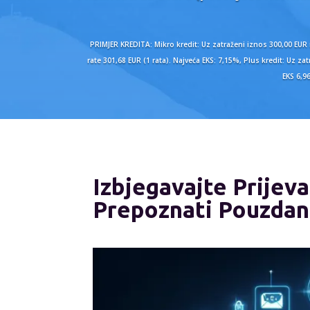
PRIMJER KREDITA: Mikro kredit: Uz zatraženi iznos 300,00 EUR
rate 301,68 EUR (1 rata). Najveća EKS: 7,15%, Plus kredit: Uz
EKS 6,9
Izbjegavajte Prijev
Prepoznati Pouzdan