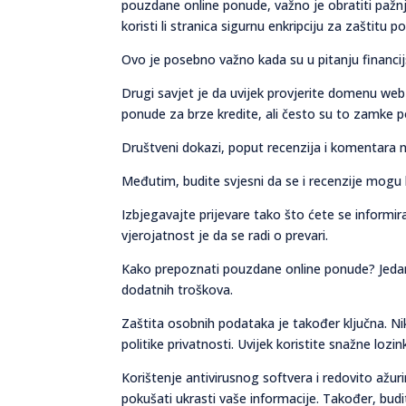
pouzdane online ponude, važno je obratiti pažnju
koristi li stranica sigurnu enkripciju za zaštitu p
Ovo je posebno važno kada su u pitanju financij
Drugi savjet je da uvijek provjerite domenu web
ponude za brze kredite, ali često su to zamke po
Društveni dokazi, poput recenzija i komentara
Međutim, budite svjesni da se i recenzije mogu 
Izbjegavajte prijevare tako što ćete se informi
vjerojatnost je da se radi o prevari.
Kako prepoznati pouzdane online ponude? Jedan od
dodatnih troškova.
Zaštita osobnih podataka je također ključna. 
politike privatnosti. Uvijek koristite snažne lozin
Korištenje antivirusnog softvera i redovito ažu
pokušati ukrasti vaše informacije. Također, budi