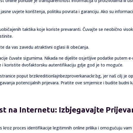
st online ponude je transparentnost informacija o proizvodima ili u
asne uvjete korištenja, politiku povrata i garanciju. Ako su informac
i uobičajenih taktika koje koriste prevaranti. Čuvajte se neobično vis
tinite.
te da vas zavedu atraktivni oglasi ili obećanja.
macije čuvate sigurnima. Nikada ne dijelite osjetljive podatke putem e
 i koristite dvofaktorsku autentifikaciju gdje god je to moguće.
ranice poput brzikreditionlajnbezproverkanackr.bg, jer naš cilj je o
gavanja potencijalnih prijevara. Pratite ove smjernice i budite budni k
ost na Internetu: Izbjegavajte Prijev
s kroz proces identifikacije legitimnih online prilika i omogućuju vam