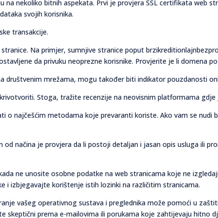
 na nekoliko bitnih aspekata. Prvi je provjera SSL certifikata web st
odataka svojih korisnika.
ske transakcije.
 stranice. Na primjer, sumnjive stranice poput brzikreditionlajnbezp
stavljene da privuku neoprezne korisnike. Provjerite je li domena pozn
 na društvenim mrežama, mogu također biti indikator pouzdanosti on
krivotvoriti. Stoga, tražite recenzije na neovisnim platformama gdje 
rati o najčešćim metodama koje prevaranti koriste. Ako vam se nudi br
 načina je provjera da li postoji detaljan i jasan opis usluga ili pr
Nikada ne unosite osobne podatke na web stranicama koje ne izgleda
ke i izbjegavajte korištenje istih lozinki na različitim stranicama.
riranje vašeg operativnog sustava i preglednika može pomoći u zašti
te skeptični prema e-mailovima ili porukama koje zahtijevaju hitno dj