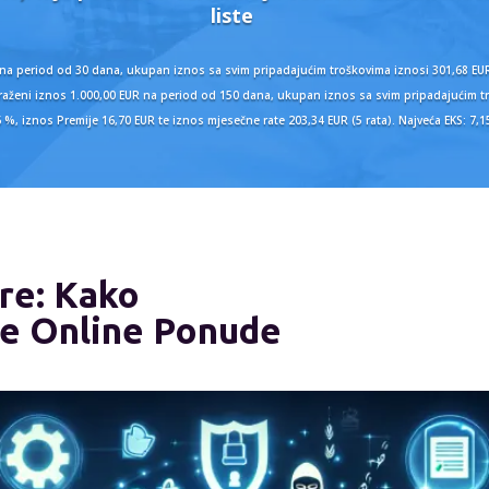
liste
 na period od 30 dana, ukupan iznos sa svim pripadajućim troškovima iznosi 301,68 EUR
 zatraženi iznos 1.000,00 EUR na period od 150 dana, ukupan iznos sa svim pripadajućim
6 %, iznos Premije 16,70 EUR te iznos mjesečne rate 203,34 EUR (5 rata). Najveća EKS: 7,
are: Kako
e Online Ponude