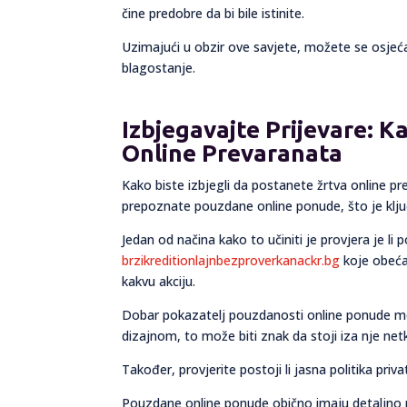
čine predobre da bi bile istinite.
Uzimajući u obzir ove savjete, možete se osjećat
blagostanje.
Izbjegavajte Prijevare: 
Online Prevaranata
Kako biste izbjegli da postanete žrtva online pr
prepoznate pouzdane online ponude, što je klju
Jedan od načina kako to učiniti je provjera je li
brzikreditionlajnbezproverkanackr.bg
koje obećav
kakvu akciju.
Dobar pokazatelj pouzdanosti online ponude mož
dizajnom, to može biti znak da stoji iza nje net
Također, provjerite postoji li jasna politika privat
Pouzdane online ponude obično imaju detaljno nap